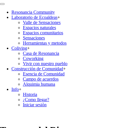
Pasar
al
Resonancia Community
contenido
Laboratorio de Ecoaldeas
+
principal
Main
Valle de Sensaciones
navigation
Espacios naturales
Espacios comunitarios
Sensaciones
Herramientas y metodos
Coliving
+
Casa de Resonancia
Coworking
Vivir con nuestro pueblo
Construcción de Comunidad
+
Esencia de Comunidad
Campo de acuerdos
Alquimia humana
Info
+
Historia
¿Como llegar?
Iniciar sesión